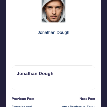
Jonathan Dough
Last updated on July 2, 2026
Jonathan Dough
View All Posts
Post
Previous Post
Next Post
Domains and
Lower Barriers to Entry: